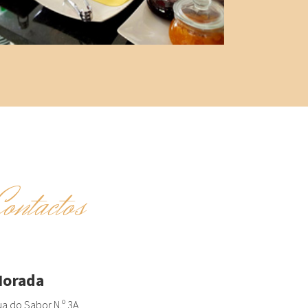
Contactos
orada
a do Sabor N.º 3A