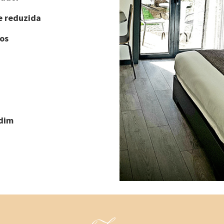
e reduzida
os
rdim