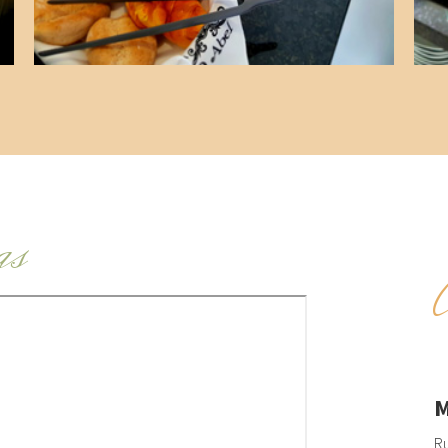
as
M
Ru