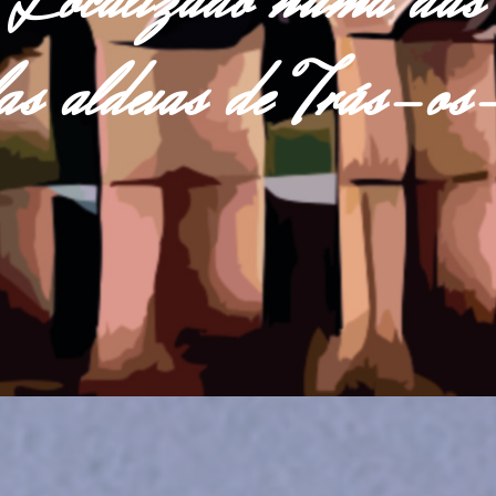
Localizado numa das
las aldeias de Trás-o