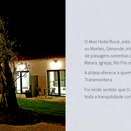
O Abel Hotel Rural, está
os-Montes, Gimonde, in
de paisagens soberbas 
Malara, Igrejas, Rio Frio 
A aldeia oferece a quem 
Transmontana.
Foi neste sentido que O
toda a tranquilidade co