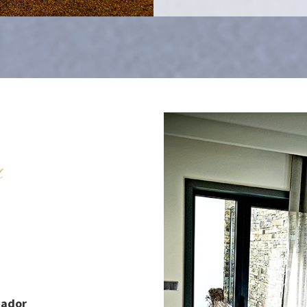
s
cador