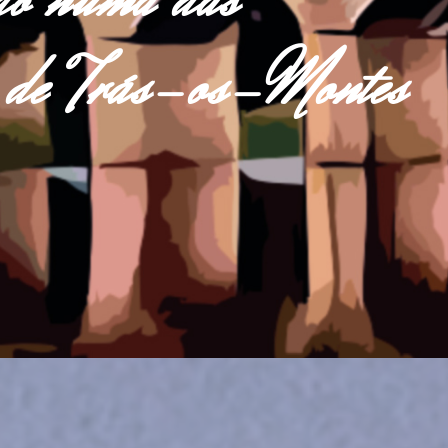
do numa das
as de Trás-os-Montes