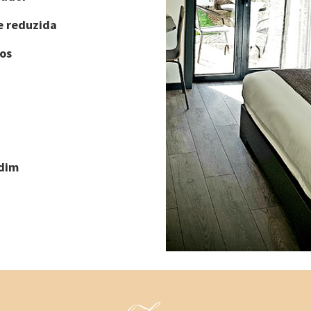
e reduzida
os
rdim