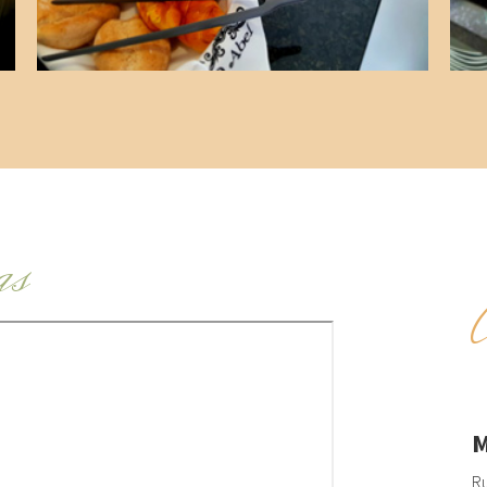
as
M
Ru