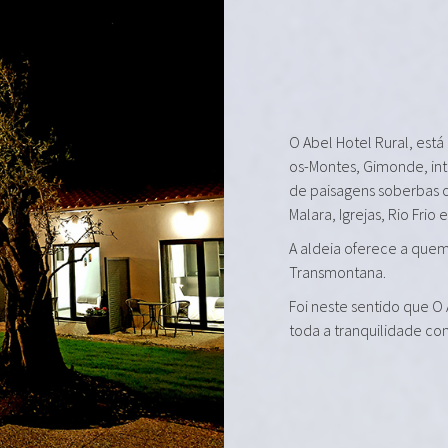
O Abel Hotel Rural, está
os-Montes, Gimonde, in
de paisagens soberbas 
Malara, Igrejas, Rio Frio 
A aldeia oferece a quem 
Transmontana.
Foi neste sentido que O
toda a tranquilidade co