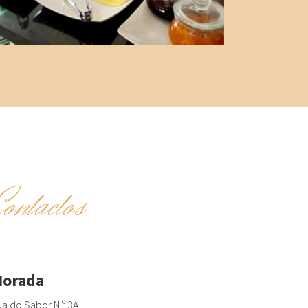
Contactos
orada
a do Sabor N.º 3A