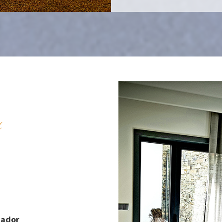
s
cador