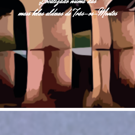
Localizado numa das
mais belas aldeias de Trás-os-Montes