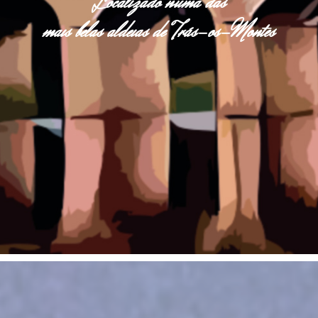
Localizado numa das
mais belas aldeias de Trás-os-Montes