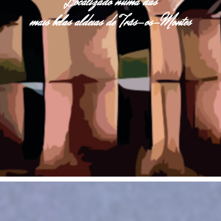
Localizado numa das
mais belas aldeias de Trás-os-Montes