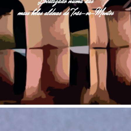
Localizado numa das
mais belas aldeias de Trás-os-Montes