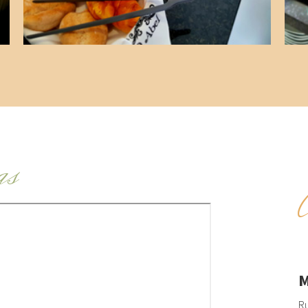
as
M
Ru