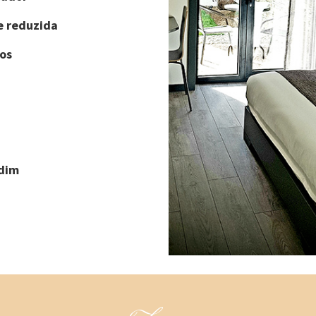
e reduzida
os
rdim