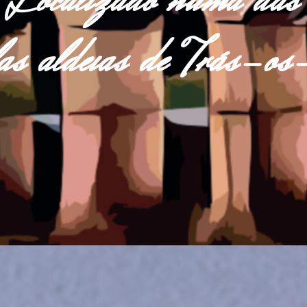
Localizado numa das
las aldeias de Trás-o