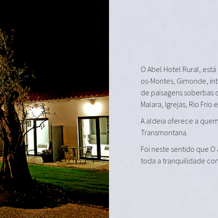
O Abel Hotel Rural, está
os-Montes, Gimonde, in
de paisagens soberbas 
Malara, Igrejas, Rio Frio 
A aldeia oferece a quem 
Transmontana.
Foi neste sentido que O
toda a tranquilidade co