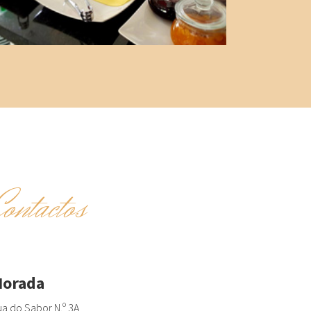
Contactos
orada
a do Sabor N.º 3A