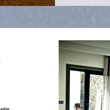
s
cador