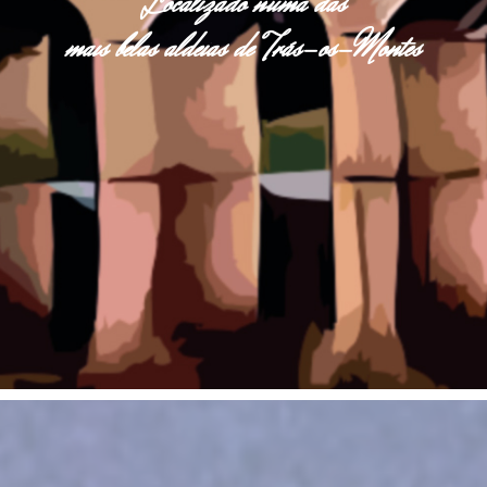
Localizado numa das
mais belas aldeias de Trás-os-Montes