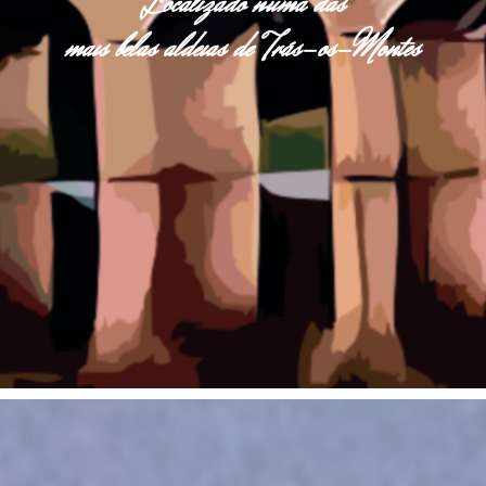
Localizado numa das
mais belas aldeias de Trás-os-Montes