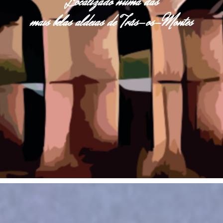
Localizado numa das
mais belas aldeias de Trás-os-Montes