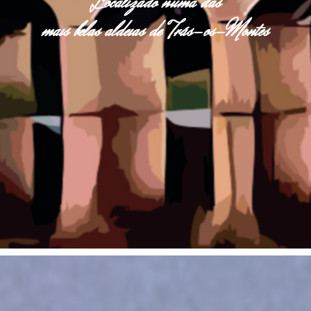
Localizado numa das
mais belas aldeias de Trás-os-Montes