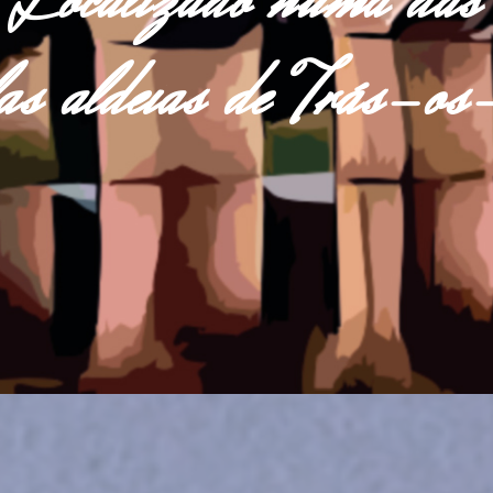
Localizado numa das
las aldeias de Trás-o