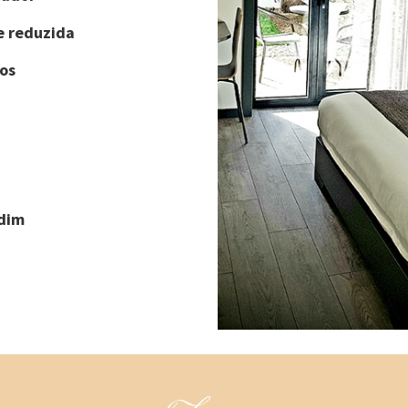
e reduzida
os
rdim