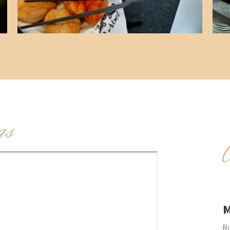
as
M
Ru