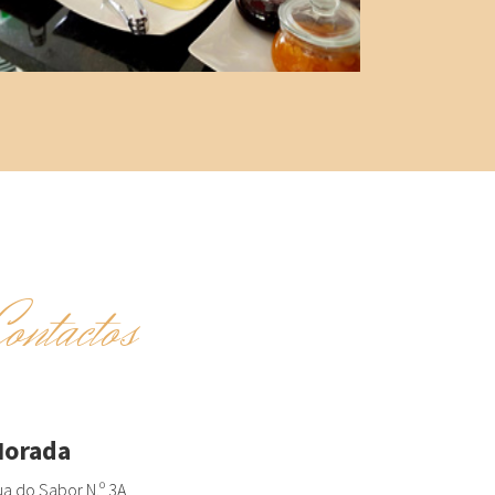
Contactos
orada
a do Sabor N.º 3A