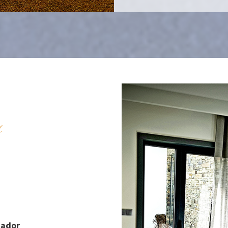
s
cador