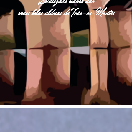
Localizado numa das
mais belas aldeias de Trás-os-Montes