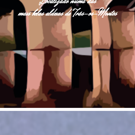
Localizado numa das
mais belas aldeias de Trás-os-Montes