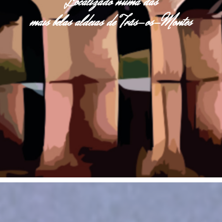
Localizado numa das
mais belas aldeias de Trás-os-Montes