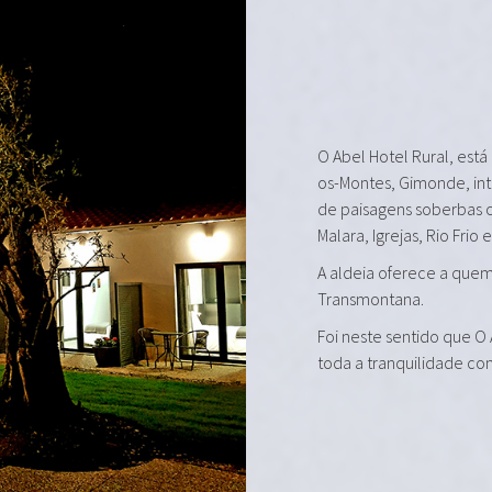
O Abel Hotel Rural, está
os-Montes, Gimonde, in
de paisagens soberbas 
Malara, Igrejas, Rio Frio 
A aldeia oferece a quem 
Transmontana.
Foi neste sentido que O
toda a tranquilidade co