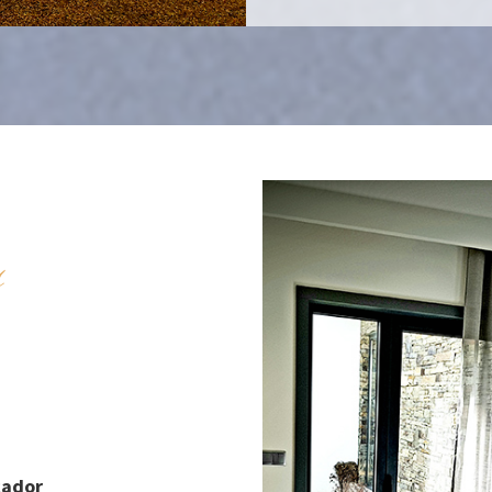
s
cador