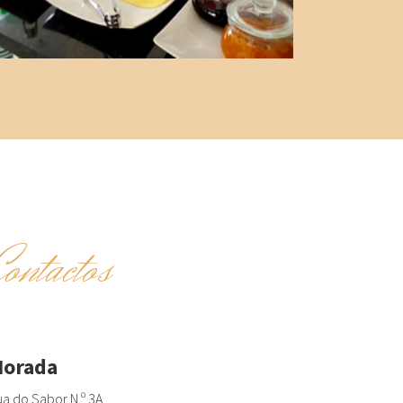
Contactos
orada
a do Sabor N.º 3A