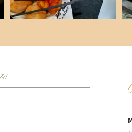
as
M
Ru