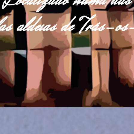
Localizado numa das
las aldeias de Trás-o