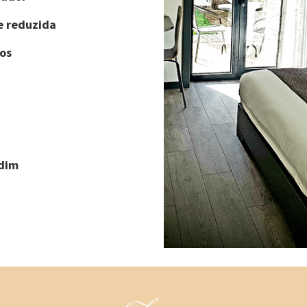
e reduzida
os
rdim