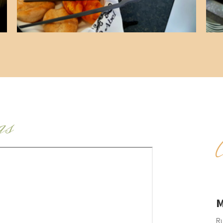
as
M
Ru