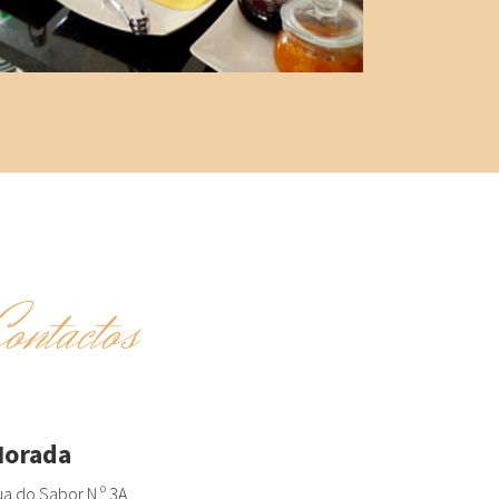
Contactos
orada
a do Sabor N.º 3A