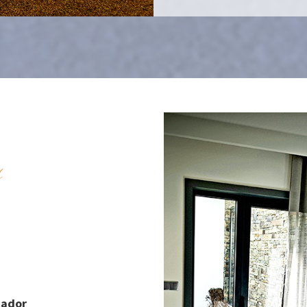
s
cador