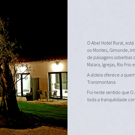
O Abel Hotel Rural, está
os-Montes, Gimonde, in
de paisagens soberbas 
Malara, Igrejas, Rio Frio 
A aldeia oferece a quem 
Transmontana.
Foi neste sentido que O
toda a tranquilidade co