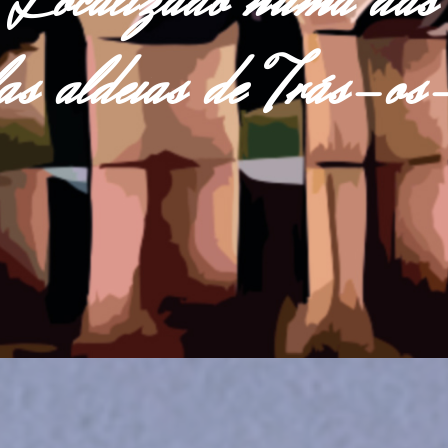
Localizado numa das
las aldeias de Trás-o