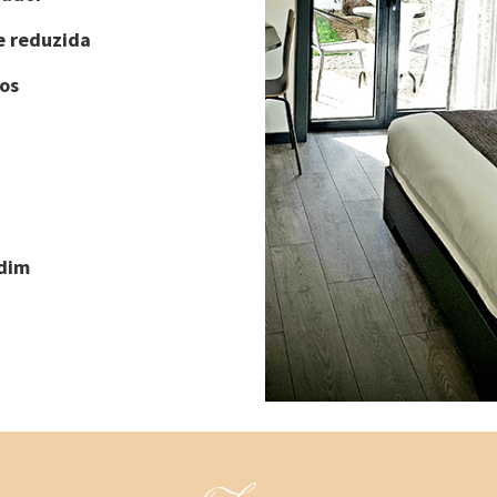
e reduzida
os
rdim