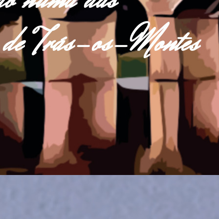
do numa das
as de Trás-os-Montes