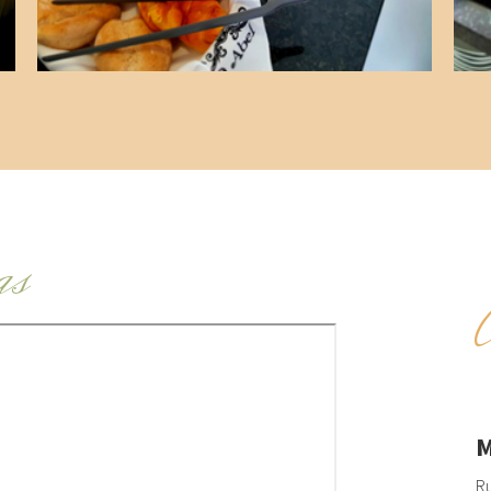
as
M
Ru