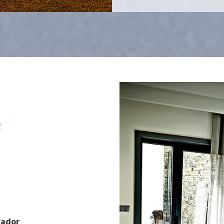
s
cador