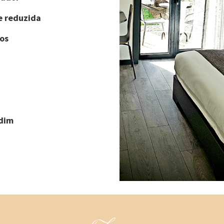
e reduzida
os
rdim