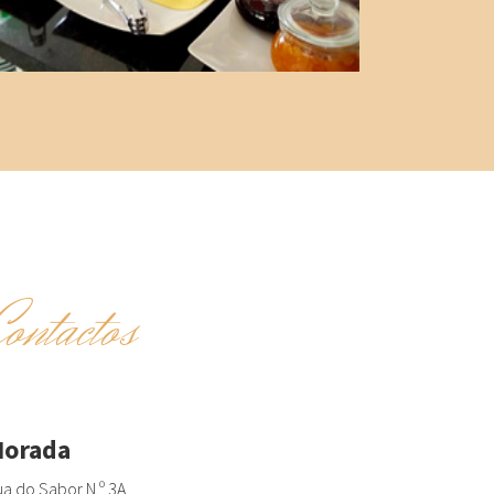
Contactos
orada
a do Sabor N.º 3A