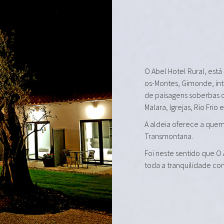
O Abel Hotel Rural, está
os-Montes, Gimonde, in
de paisagens soberbas 
Malara, Igrejas, Rio Frio 
A aldeia oferece a quem 
Transmontana.
Foi neste sentido que O
toda a tranquilidade co