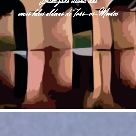
Localizado numa das
mais belas aldeias de Trás-os-Montes