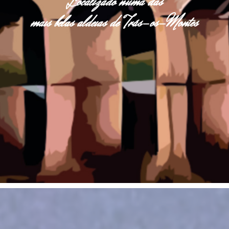
Localizado numa das
mais belas aldeias de Trás-os-Montes