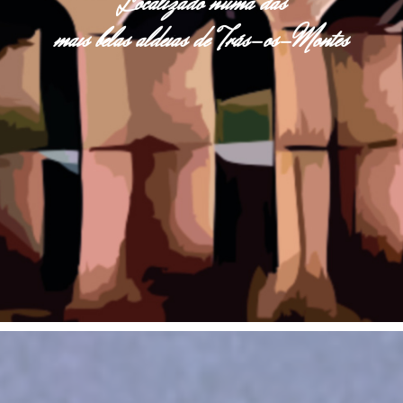
Localizado numa das
mais belas aldeias de Trás-os-Montes