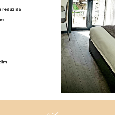
e reduzida
os
rdim