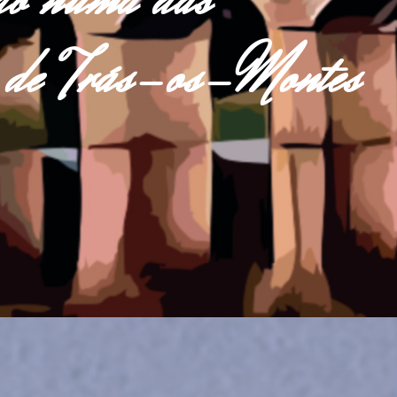
do numa das
as de Trás-os-Montes