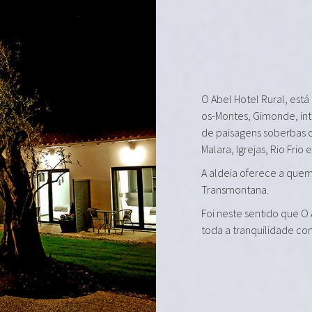
O Abel Hotel Rural, está
os-Montes, Gimonde, in
de paisagens soberbas 
Malara, Igrejas, Rio Frio 
A aldeia oferece a quem 
Transmontana.
Foi neste sentido que O
toda a tranquilidade co