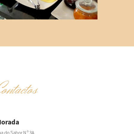
Contactos
orada
a do Sabor N.º 3A