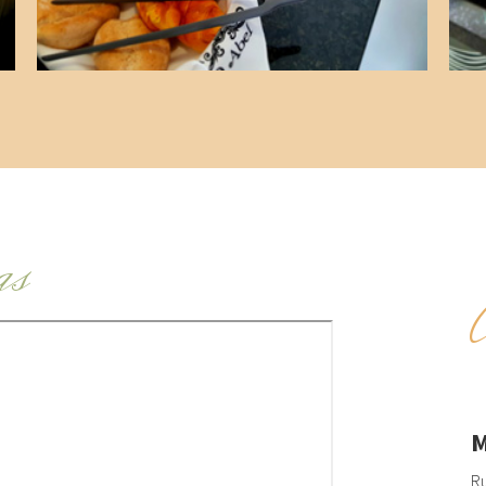
as
M
Ru