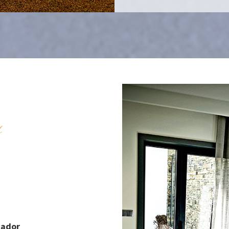
s
cador