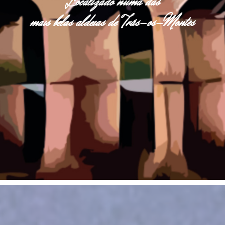
Localizado numa das
mais belas aldeias de Trás-os-Montes