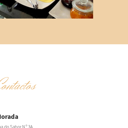
Contactos
orada
a do Sabor N.º 3A