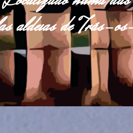
Localizado numa das
las aldeias de Trás-o