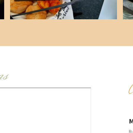
as
M
Ru