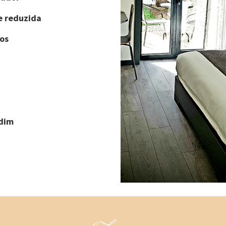
e reduzida
os
rdim