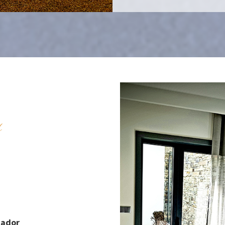
s
cador