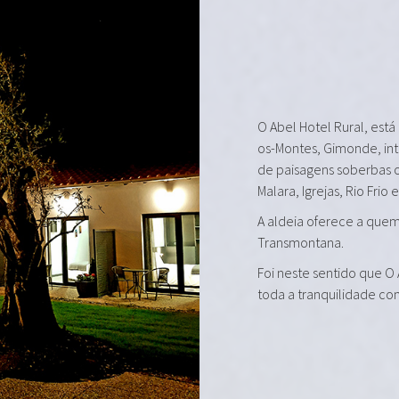
O Abel Hotel Rural, está
os-Montes, Gimonde, in
de paisagens soberbas 
Malara, Igrejas, Rio Frio 
A aldeia oferece a quem 
Transmontana.
Foi neste sentido que O
toda a tranquilidade co