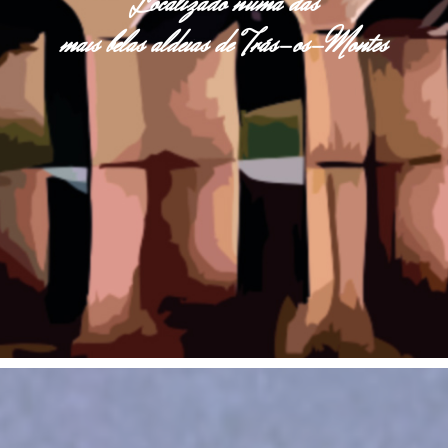
Localizado numa das
mais belas aldeias de Trás-os-Montes