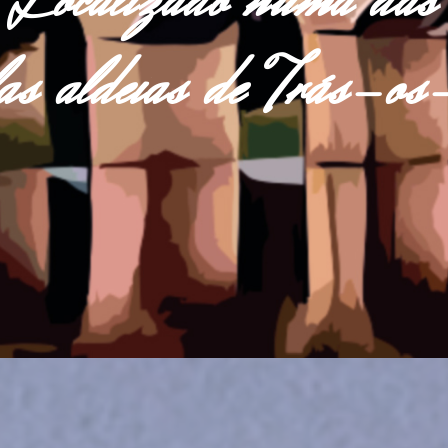
Localizado numa das
las aldeias de Trás-o