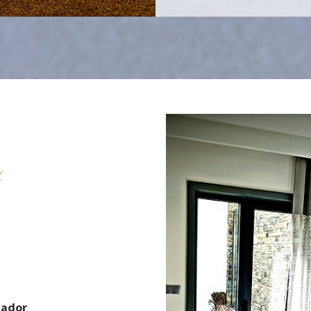
s
cador