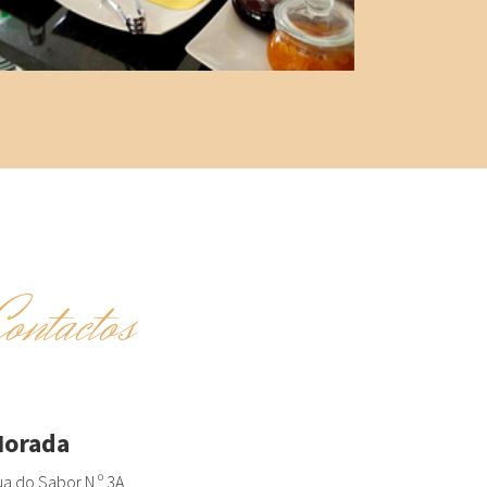
Contactos
orada
a do Sabor N.º 3A