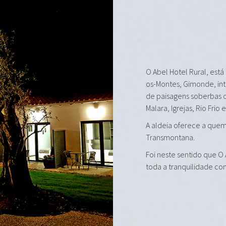
O Abel Hotel Rural, está
os-Montes, Gimonde, in
de paisagens soberbas 
Malara, Igrejas, Rio Frio 
A aldeia oferece a quem 
Transmontana.
Foi neste sentido que O
toda a tranquilidade co