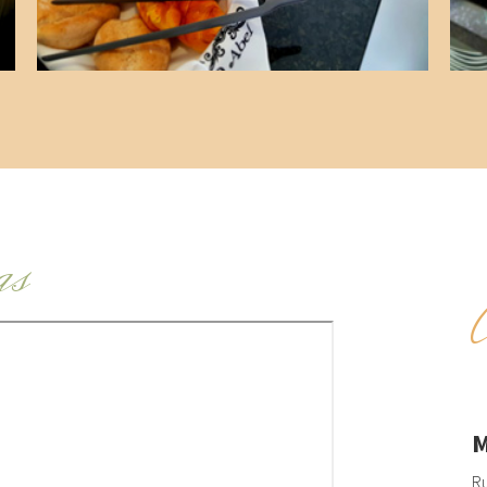
as
M
Ru