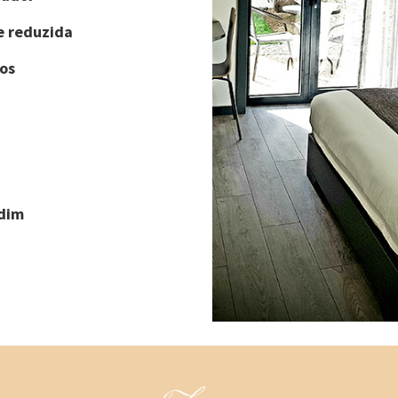
e reduzida
os
rdim