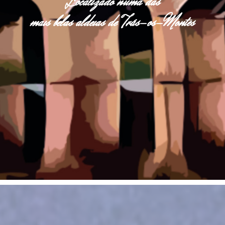
Localizado numa das
mais belas aldeias de Trás-os-Montes