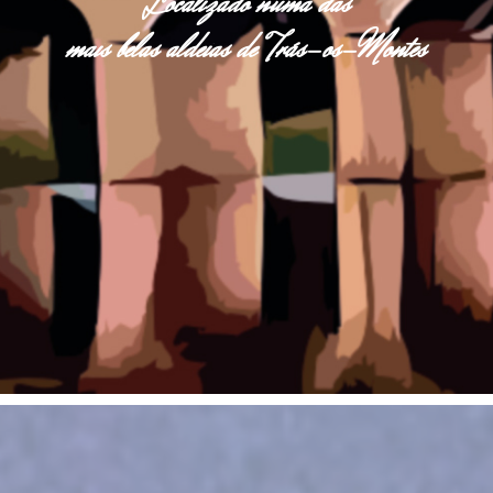
Localizado numa das
mais belas aldeias de Trás-os-Montes