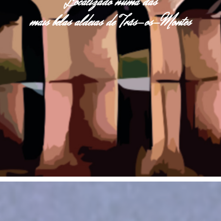
Localizado numa das
mais belas aldeias de Trás-os-Montes