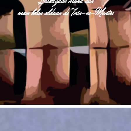
Localizado numa das
mais belas aldeias de Trás-os-Montes