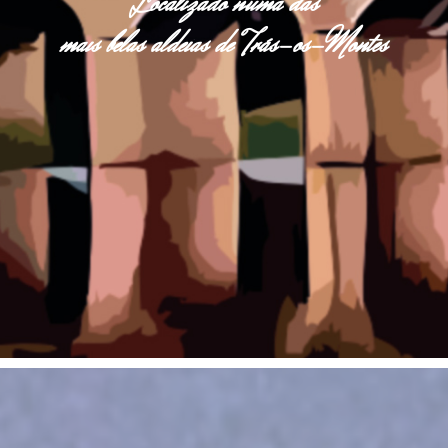
Localizado numa das
mais belas aldeias de Trás-os-Montes