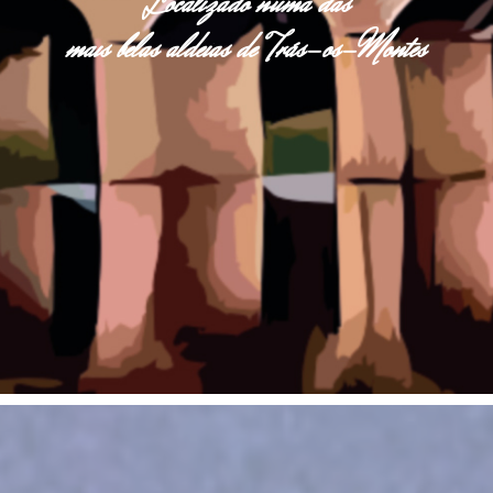
Localizado numa das
mais belas aldeias de Trás-os-Montes