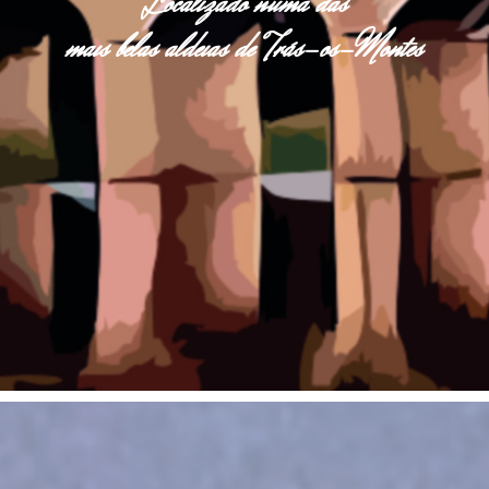
Localizado numa das
mais belas aldeias de Trás-os-Montes