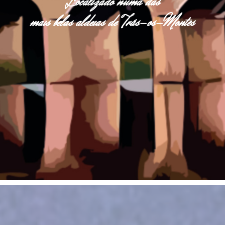
Localizado numa das
mais belas aldeias de Trás-os-Montes