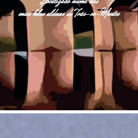
Localizado numa das
mais belas aldeias de Trás-os-Montes