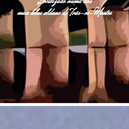
Localizado numa das
mais belas aldeias de Trás-os-Montes