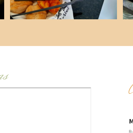
as
M
Ru