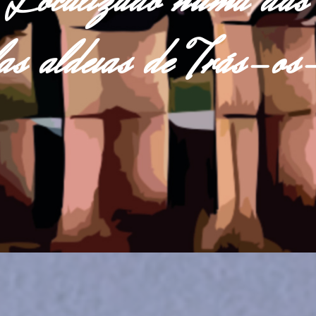
Localizado numa das
las aldeias de Trás-o