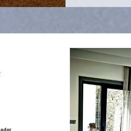
s
cador