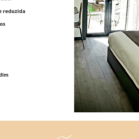
e reduzida
os
rdim