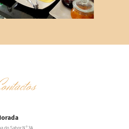
Contactos
orada
a do Sabor N.º 3A