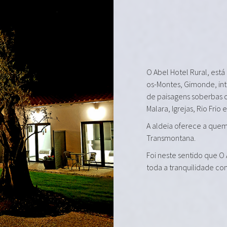
O Abel Hotel Rural, está
os-Montes, Gimonde, in
de paisagens soberbas 
Malara, Igrejas, Rio Frio 
A aldeia oferece a quem 
Transmontana.
Foi neste sentido que O
toda a tranquilidade co