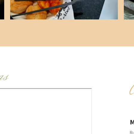
as
M
Ru