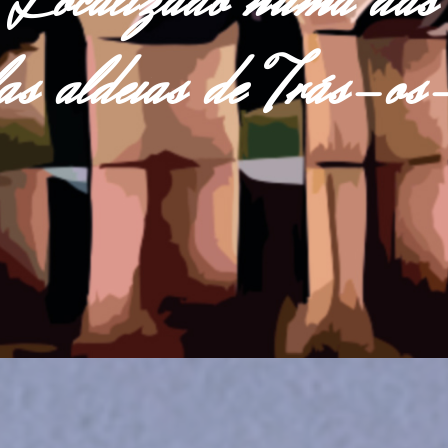
Localizado numa das
las aldeias de Trás-o