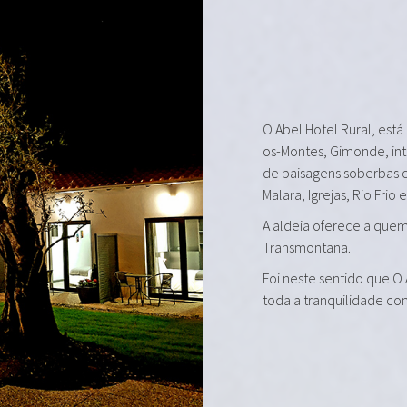
O Abel Hotel Rural, está
os-Montes, Gimonde, in
de paisagens soberbas 
Malara, Igrejas, Rio Frio 
A aldeia oferece a quem 
Transmontana.
Foi neste sentido que O
toda a tranquilidade co