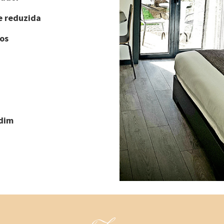
e reduzida
os
rdim