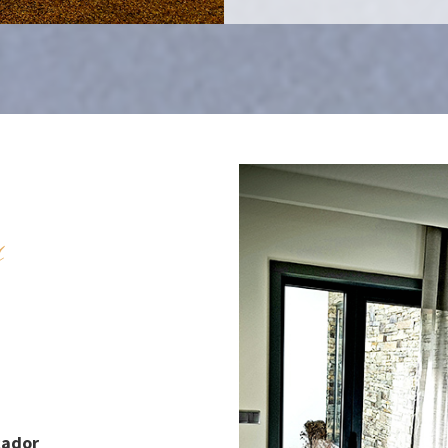
s
cador