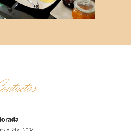
Contactos
orada
a do Sabor N.º 3A