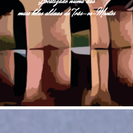
Localizado numa das
mais belas aldeias de Trás-os-Montes