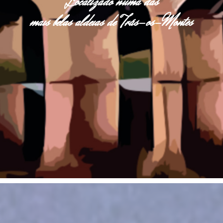
Localizado numa das
mais belas aldeias de Trás-os-Montes