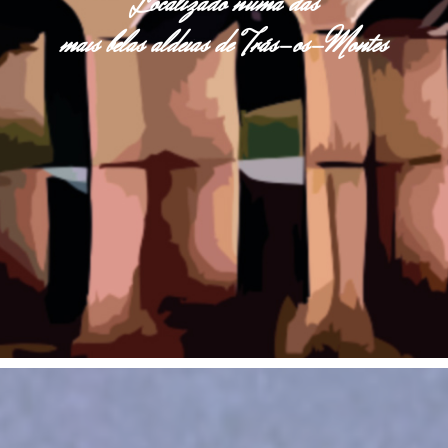
Localizado numa das
mais belas aldeias de Trás-os-Montes