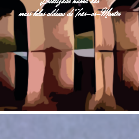
Localizado numa das
mais belas aldeias de Trás-os-Montes