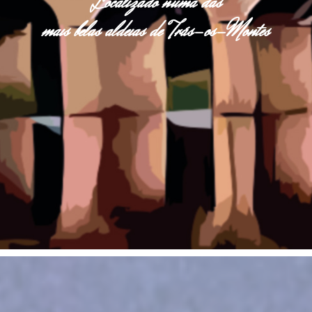
Localizado numa das
mais belas aldeias de Trás-os-Montes