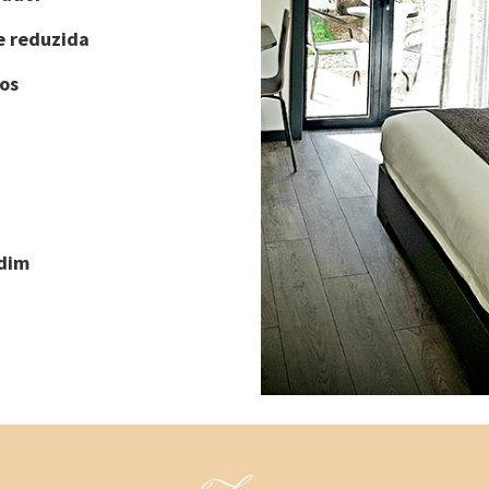
e reduzida
os
rdim