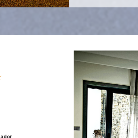
s
cador