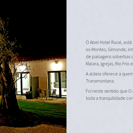
O Abel Hotel Rural, está
os-Montes, Gimonde, in
de paisagens soberbas 
Malara, Igrejas, Rio Frio 
A aldeia oferece a quem 
Transmontana.
Foi neste sentido que O
toda a tranquilidade co