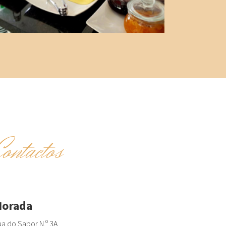
Contactos
orada
a do Sabor N.º 3A