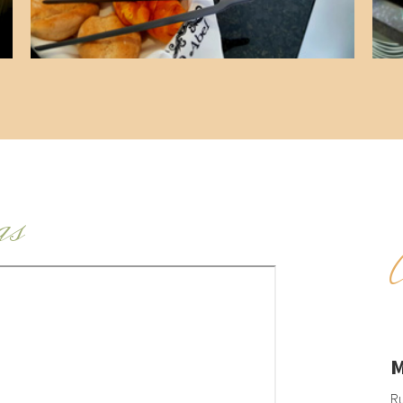
as
M
Ru