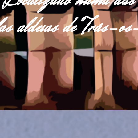
Localizado numa das
las aldeias de Trás-o