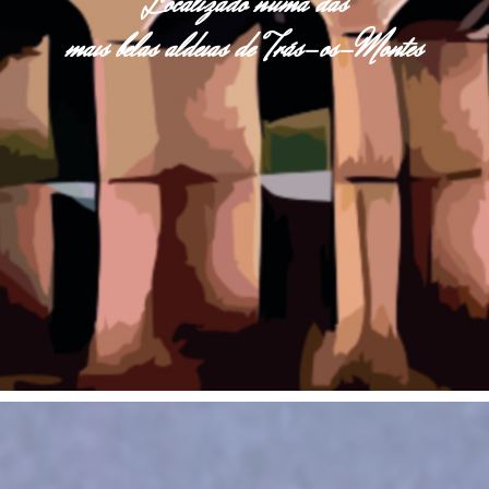
Localizado numa das
mais belas aldeias de Trás-os-Montes