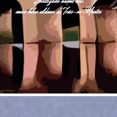
Localizado numa das
mais belas aldeias de Trás-os-Montes