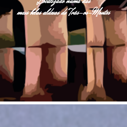
Localizado numa das
mais belas aldeias de Trás-os-Montes