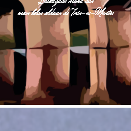
Localizado numa das
mais belas aldeias de Trás-os-Montes