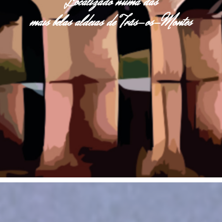
Localizado numa das
mais belas aldeias de Trás-os-Montes