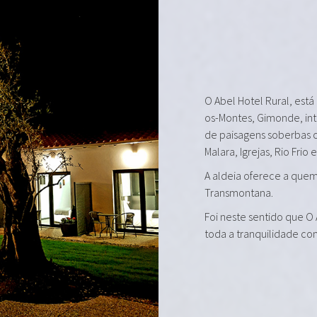
O Abel Hotel Rural, está
os-Montes, Gimonde, in
de paisagens soberbas 
Malara, Igrejas, Rio Frio 
A aldeia oferece a quem 
Transmontana.
Foi neste sentido que O
toda a tranquilidade co