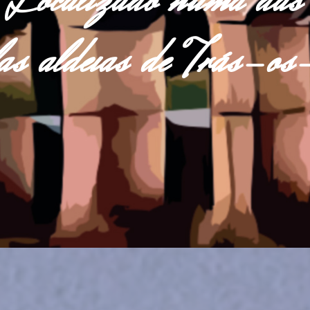
Localizado numa das
las aldeias de Trás-o