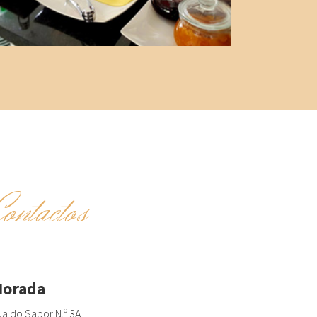
Contactos
orada
a do Sabor N.º 3A