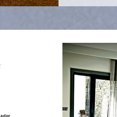
s
cador