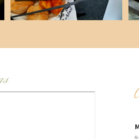
as
M
Ru