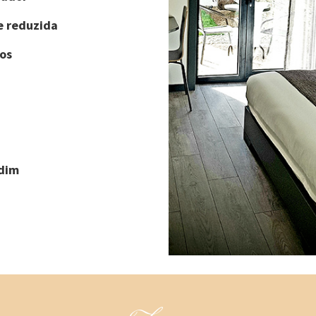
e reduzida
os
rdim